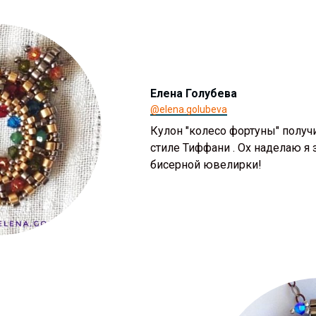
Елена Голубева
@elena.golubeva
Кулон "колесо фортуны" получ
стиле Тиффани . Ох наделаю я 
бисерной ювелирки!