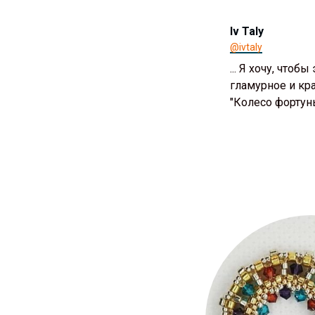
Iv Taly
@ivtaly
... Я хочу, чтоб
гламурное и кра
"Колесо фортун