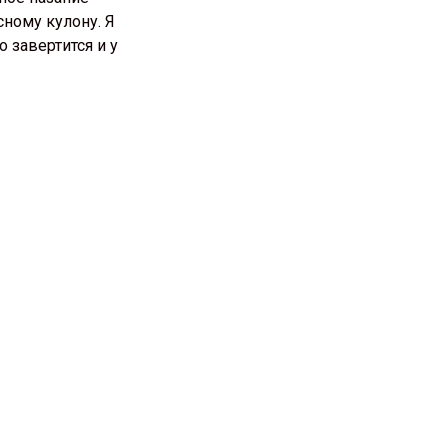
сному кулону. Я
о завертится и у