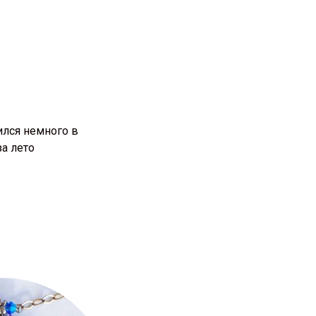
ился немного в
за лето