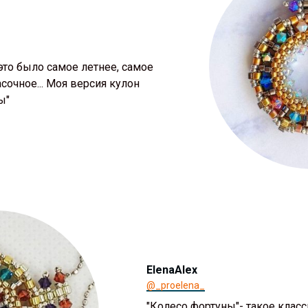
ы это было самое летнее, самое
сочное... Моя версия кулон
ы"
ElenaAlex
@_proelena_
"Колесо фортуны"- такое класс