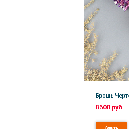
Брошь Черт
8600
руб.
Купить