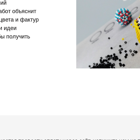
ний
абот объяснит
цвета и фактур
и идеи
бы получить