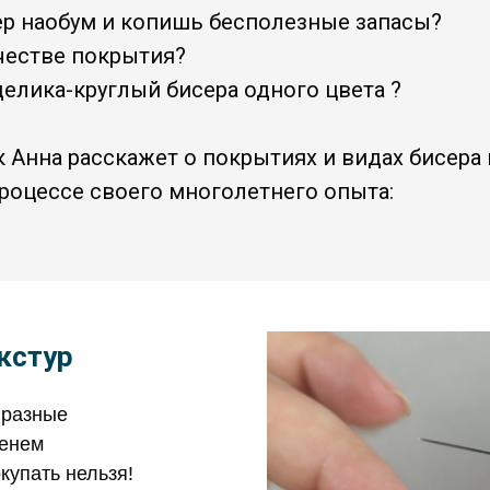
р наобум и копишь бесполезные запасы?
ачестве покрытия?
делика-круглый бисера одного цвета ?
 Анна расскажет о покрытиях и видах бисера в
процессе своего многолетнего опыта:
кстур
 разные
менем
купать нельзя!