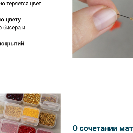
но теряется цвет
по цвету
о бисера и
покрытий
О сочетании ма